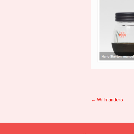
Inläggsna
←
Willmanders