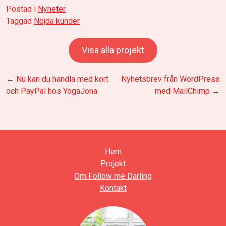
Postad i
Nyheter
Taggad
Nöjda kunder
Visa alla projekt
Inläggsnavigering
←
Nu kan du handla med kort
Nyhetsbrev från WordPress
och PayPal hos YogaJona
med MailChimp
→
Hem
Projekt
Om Follow me Darling
Kontakt