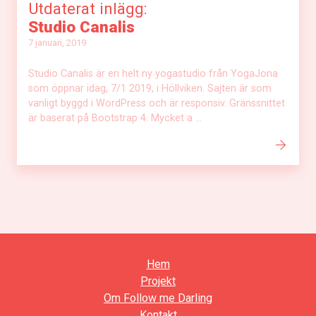
Utdaterat inlägg:
Studio Canalis
7 januari, 2019
Studio Canalis är en helt ny yogastudio från YogaJona
som öppnar idag, 7/1 2019, i Höllviken. Sajten är som
vanligt byggd i WordPress och är responsiv. Gränssnittet
är baserat på Bootstrap 4. Mycket a ...
Hem
Projekt
Om Follow me Darling
Kontakt