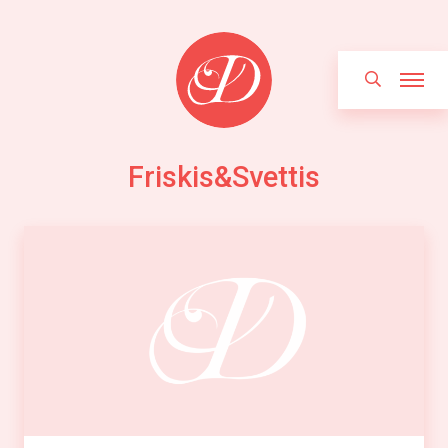
Hoppa
Sök
till
innehållet
Friskis&Svettis