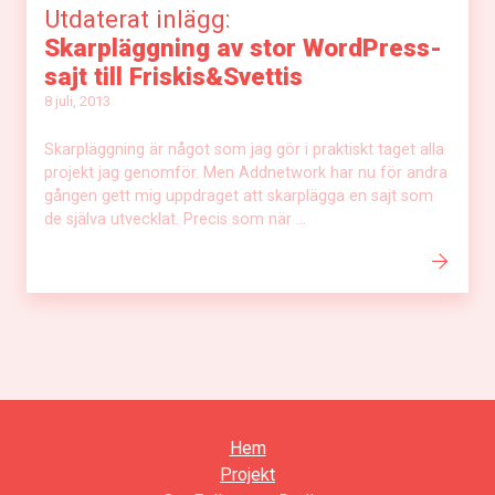
Utdaterat inlägg:
Skarpläggning av stor WordPress-
sajt till Friskis&Svettis
8 juli, 2013
Skarpläggning är något som jag gör i praktiskt taget alla
projekt jag genomför. Men Addnetwork har nu för andra
gången gett mig uppdraget att skarplägga en sajt som
de själva utvecklat. Precis som när ...
Hem
Projekt