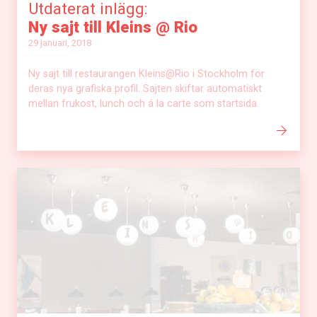
Utdaterat inlägg:
Ny sajt till Kleins @ Rio
29 januari, 2018
Ny sajt till restaurangen Kleins@Rio i Stockholm för
deras nya grafiska profil. Sajten skiftar automatiskt
mellan frukost, lunch och á la carte som startsida.