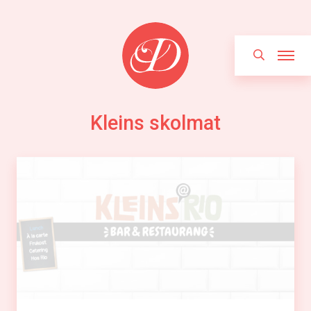
Hoppa
Sök
till
innehållet
Kleins skolmat