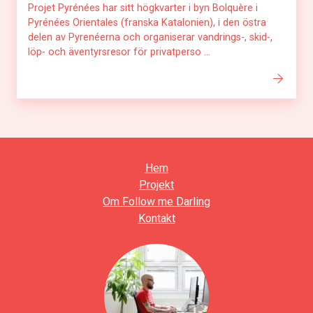
Projet Pyrénées har sitt högkvarter i byn Bolquère i
Pyrénées Orientales (franska Katalonien), i den östra
delen av Pyrenéerna och organiserar vandrings-, skid-,
löp- och äventyrsresor för privatperso ...
Hem
Projekt
Om Follow me Darling
Kontakt