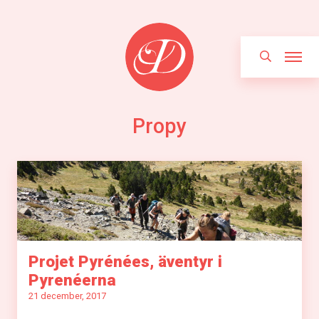
Hoppa
Sök
till
innehållet
Propy
Projet Pyrénées, äventyr i
Pyrenéerna
21 december, 2017