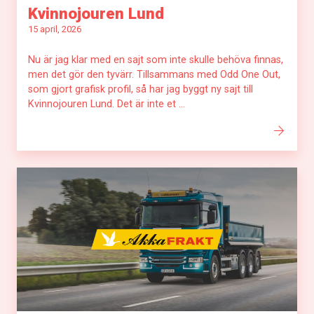
Kvinnojouren Lund
15 april, 2026
Nu är jag klar med en sajt som inte skulle behöva finnas,
men det gör den tyvärr. Tillsammans med Odd One Out,
som gjort grafisk profil, så har jag byggt ny sajt till
Kvinnojouren Lund. Det är inte et ...