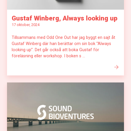
Gustaf Winberg, Always looking up
17 oktober, 2024
Tillsammans med Odd One Out har jag byggt en sajt åt
Gustaf Winberg där han berättar om sin bok ”Always
looking up”. Det går också att boka Gustaf för
föreläsning eller workshop. I boken s ...