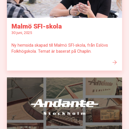
Malmö SFI-skola
30 juni, 2025
Ny hemsida skapad till Malmö SFI-skola, från Eslövs
Folkhögskola. Temat är baserat på Chaplin.