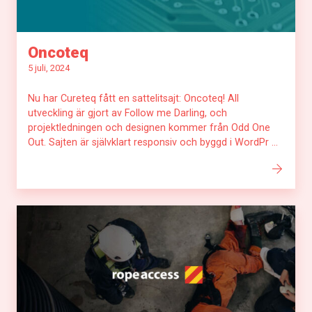
Oncoteq
5 juli, 2024
Nu har Cureteq fått en sattelitsajt: Oncoteq! All
utveckling är gjort av Follow me Darling, och
projektledningen och designen kommer från Odd One
Out. Sajten är självklart responsiv och byggd i WordPr ...