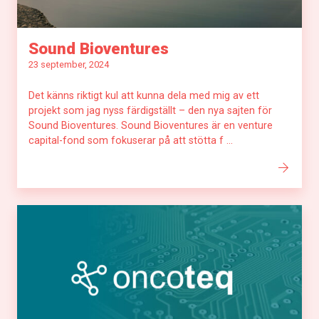
Sound Bioventures
23 september, 2024
Det känns riktigt kul att kunna dela med mig av ett
projekt som jag nyss färdigställt – den nya sajten för
Sound Bioventures. Sound Bioventures är en venture
capital-fond som fokuserar på att stötta f ...