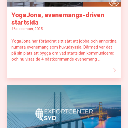
YogaJona, evenemangs-driven
startsida
16 december, 2025
YogaJona har förändrat sitt sätt att jobba och annordna
numera evenemang som huvudsyssla. Därmed var det
på sin plats att bygga om vad startsidan kommunicerar,
och nu visas de 4 nästkommande evenemang ...