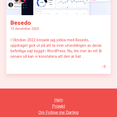
Besedo
13 december, 2023
I Oktober 2022 började jag jobba med Besedo,
uppdraget gick ut på att ta över utvecklingen av deras
befintliga sajt byggd i WordPress. Nu, lite mer än ett år
senare så kan vi konstatera att den är bät ...
Hem
Projekt
Om Follow me Darling