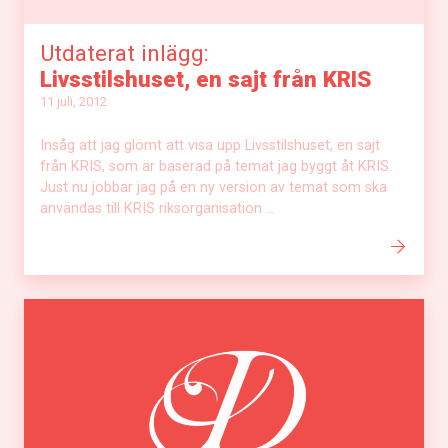
Utdaterat inlägg:
Livsstilshuset, en sajt från KRIS
11 juli, 2012
Insåg att jag glömt att visa upp Livsstilshuset, en sajt
från KRIS, som är baserad på temat jag byggt åt KRIS.
Just nu jobbar jag på en ny version av temat som ska
användas till KRIS riksorganisation ...