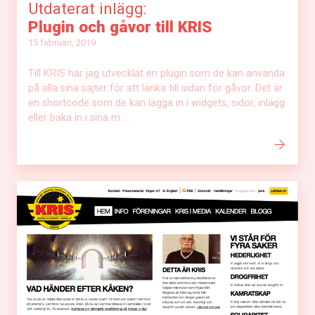
Utdaterat inlägg:
Plugin och gåvor till KRIS
15 februari, 2019
Till KRIS har jag utvecklat en plugin som de kan använda
på alla sina sajter för att länka till sidan för gåvor. Det är
en shortcode som de kan lägga in i widgets, sidor, inlägg
eller baka in i sina m ...