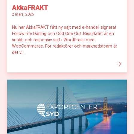
AkkaFRAKT
2 mars, 2026
Nu har AkkaFRAKT fått ny sajt med e-handel, signerat
Follow me Darling och Odd One Out. Resultatet är en
snabb och responsiv sajt i WordPress med
WooCommerce. För redaktörer och marknadsteam är
det vi ...