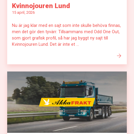
Kvinnojouren Lund
15 april, 2026
Nu är jag klar med en sajt som inte skulle behöva finnas,
men det gör den tyvärr. Tillsammans med Odd One Out,
som gjort grafisk profil, så har jag byggt ny sajt till
Kvinnojouren Lund. Det är inte et ...