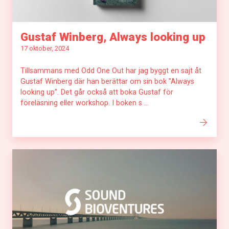
Gustaf Winberg, Always looking up
17 oktober, 2024
Tillsammans med Odd One Out har jag byggt en sajt åt
Gustaf Winberg där han berättar om sin bok ”Always
looking up”. Det går också att boka Gustaf för
föreläsning eller workshop. I boken s ...