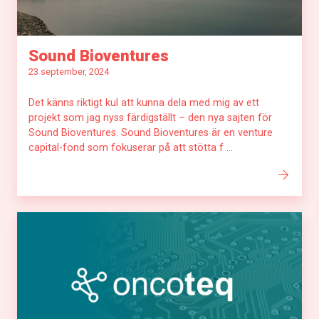
Sound Bioventures
23 september, 2024
Det känns riktigt kul att kunna dela med mig av ett
projekt som jag nyss färdigställt – den nya sajten för
Sound Bioventures. Sound Bioventures är en venture
capital-fond som fokuserar på att stötta f ...