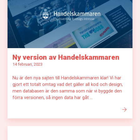
Ny version av Handelskammaren
14 februari, 2023
Nu är den nya sajten till Handelskammaren klar! Vi har
gjort ett totalt omtag vad det gäller all kod och design,
men databasen är den samma som när vi byggde den
förra versionen, så ingen data har gåt ...