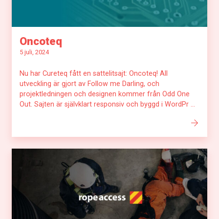
Oncoteq
5 juli, 2024
Nu har Cureteq fått en sattelitsajt: Oncoteq! All
utveckling är gjort av Follow me Darling, och
projektledningen och designen kommer från Odd One
Out. Sajten är självklart responsiv och byggd i WordPr ...