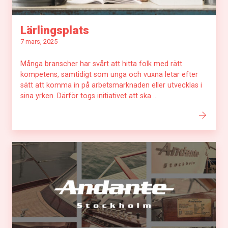
Lärlingsplats
7 mars, 2025
Många branscher har svårt att hitta folk med rätt
kompetens, samtidigt som unga och vuxna letar efter
sätt att komma in på arbetsmarknaden eller utvecklas i
sina yrken. Därför togs initiativet att ska ...